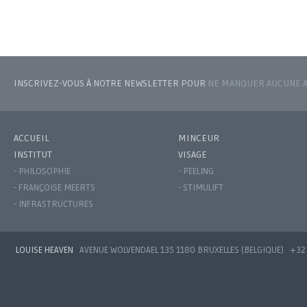
INSCRIVEZ-VOUS À NOTRE NEWSLETTER POUR
NE MANQUER AUCUNE AC
ACCUEIL
MINCEUR
INSTITUT
VISAGE
- PHILOSOPHIE
- PEELING
- FRANÇOISE MEERTS
- STIMULIFT
- INFRASTRUCTURES
LOUISE HEAVEN
AVENUE WOLVENDAEL 135 1180 BRUXELLES (BELGIQUE)
+32