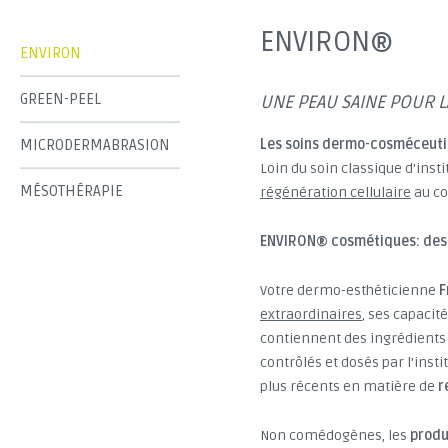
ENVIRON®
ENVIRON
GREEN-PEEL
UNE PEAU SAINE POUR LA
MICRODERMABRASION
Les soins dermo-cosméceutiq
Loin du soin classique d'inst
MÉSOTHÉRAPIE
régénération cellulaire
au co
ENVIRON® cosmétiques: des p
Votre dermo-esthéticienne
F
extraordinaires
, ses capacit
contiennent des ingrédients d
contrôlés et dosés par l’inst
plus récents en matière de
r
Non comédogènes, les
produ