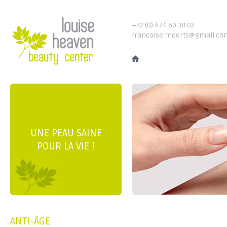
+32 (0) 474 60 38 02
francoise.meerts@gmail.co
UNE PEAU SAINE
POUR LA VIE !
ANTI-ÂGE