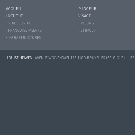
ACCUEIL
MINCEUR
INSTITUT
VISAGE
- PHILOSOPHIE
- PEELING
- FRANÇOISE MEERTS
- STIMULIFT
- INFRASTRUCTURES
LOUISE HEAVEN
AVENUE WOLVENDAEL 135 1180 BRUXELLES (BELGIQUE)
+32