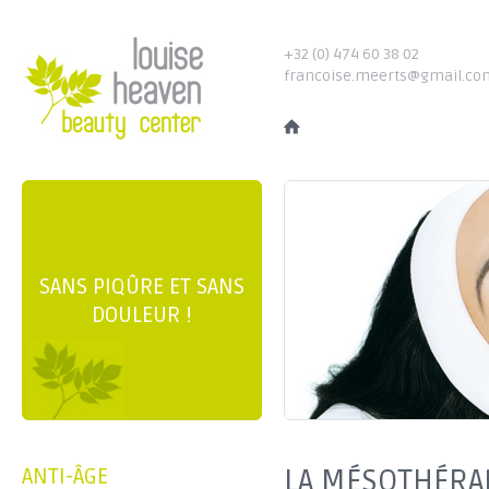
+32 (0) 474 60 38 02
francoise.meerts@gmail.co
SANS PIQÛRE ET SANS
DOULEUR !
LA MÉSOTHÉRAP
ANTI-ÂGE