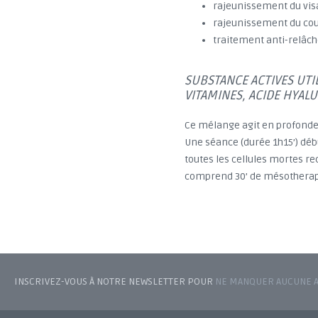
rajeunissement du vis
rajeunissement du cou
traitement anti-relâc
SUBSTANCE ACTIVES UTIL
VITAMINES, ACIDE HYA
Ce mélange agit en profondeu
Une séance (durée 1h15’) dé
toutes les cellules mortes re
comprend 30’ de mésotherap
INSCRIVEZ-VOUS À NOTRE NEWSLETTER POUR
NE MANQUER AUCUNE AC